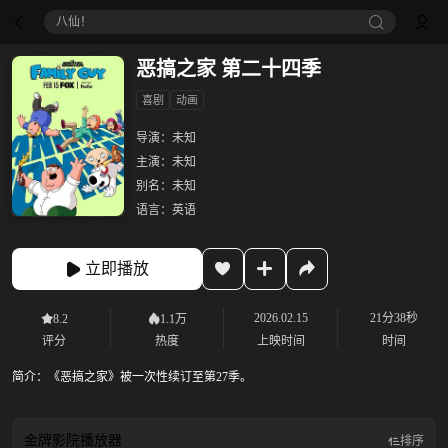
八仙！
恶搞之家 第二十四季
喜剧
动画
导演：
未知
主演：
未知
别名：
未知
语言：
英语
立即播放
2026.02.15
21分38秒
8.2
1.1万
评分
热度
上映时间
时间
简介：
《恶搞之家》被一次性续订至第27季。
金牌影院
播放器
排序