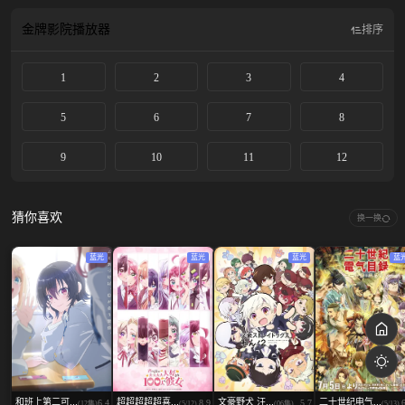
心照料他。 比邻而居的两人，就这样慢慢地、一点一点地，心意逐渐相通。 这
是一个与可爱的邻居之间， 甜蜜又令人心焦的恋爱故事——。
金牌影院
播放器
排序
1
2
3
4
5
6
7
8
9
10
11
12
猜你喜欢
换一换
蓝光
蓝光
蓝光
蓝
和班上第二可...
超超超超超喜...
文豪野犬 汪...
二十世纪电气...
6.4
8.9
5.7
(12集)
(5/12)
(06集)
(5/13)