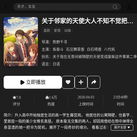
天才，女友
关于邻家的天使大人不知不觉把我惯成了废人这档子事 第二季
喜剧
爱情
动画
导演：
熊野千寻
主演：
坂泰斗
石见舞菜香
白石晴香
八代拓
别名：
关于我在无意间被隔壁的天使变成废柴这件事第二季
语言：
日语
立即播放
2026.04.03
23分40秒
7.0
1.6万
评分
热度
上映时间
时间
简介：
升入高中开始独居生活的高一学生藤宫周。 他居住的公寓隔壁，住着学校
里首屈一指的美少女椎名真昼。 原本毫无交集的两人，却因周借给在雨中淋得全
身湿透的她一把伞为契机，展开了一段奇妙的缘分。 看着过着颓
废独居生活的周，真昼实在看不下去，便开始为他做饭、打扫房间，在各方面费